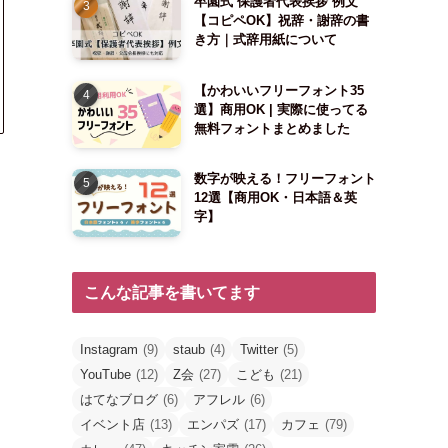
卒園式 保護者代表挨拶 例文
【コピペOK】祝辞・謝辞の書
き方｜式辞用紙について
【かわいいフリーフォント35
選】商用OK | 実際に使ってる
無料フォントまとめました
数字が映える！フリーフォント
12選【商用OK・日本語＆英
字】
こんな記事を書いてます
Instagram
(9)
staub
(4)
Twitter
(5)
YouTube
(12)
Z会
(27)
こども
(21)
はてなブログ
(6)
アフレル
(6)
イベント店
(13)
エンパズ
(17)
カフェ
(79)