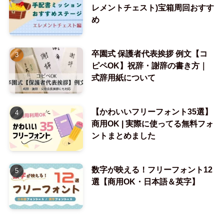
レメントチェスト)宝箱周回おすす
め
卒園式 保護者代表挨拶 例文【コ
ピペOK】祝辞・謝辞の書き方｜
式辞用紙について
【かわいいフリーフォント35選】
商用OK | 実際に使ってる無料フォ
ントまとめました
数字が映える！フリーフォント12
選【商用OK・日本語＆英字】