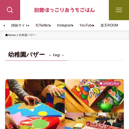
姉妹サイト
X(Twitter)
Instagram
YouTube
楽天ROOM
Home
幼稚園バザー
幼稚園バザー
– tag –
幼稚園父母会