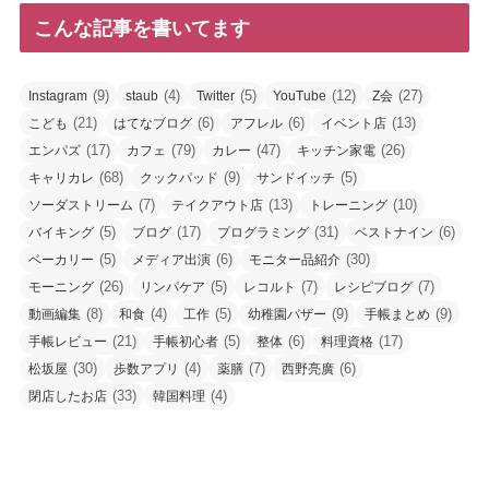
こんな記事を書いてます
(9)
(4)
(5)
(12)
(27)
Instagram
staub
Twitter
YouTube
Z会
(21)
(6)
(6)
(13)
こども
はてなブログ
アフレル
イベント店
(17)
(79)
(47)
(26)
エンパズ
カフェ
カレー
キッチン家電
(68)
(9)
(5)
キャリカレ
クックパッド
サンドイッチ
(7)
(13)
(10)
ソーダストリーム
テイクアウト店
トレーニング
(5)
(17)
(31)
(6)
バイキング
ブログ
プログラミング
ベストナイン
(5)
(6)
(30)
ベーカリー
メディア出演
モニター品紹介
(26)
(5)
(7)
(7)
モーニング
リンパケア
レコルト
レシピブログ
(8)
(4)
(5)
(9)
(9)
動画編集
和食
工作
幼稚園バザー
手帳まとめ
(21)
(5)
(6)
(17)
手帳レビュー
手帳初心者
整体
料理資格
(30)
(4)
(7)
(6)
松坂屋
歩数アプリ
薬膳
西野亮廣
(33)
(4)
閉店したお店
韓国料理