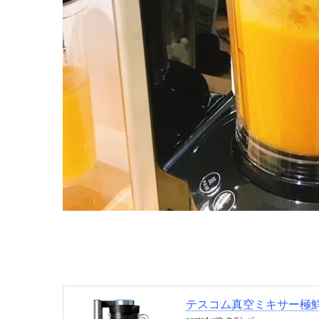
テスコム真空ミキサー極鮮 C