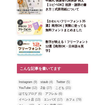
卒園式 保護者代表挨拶 例文
【コピペOK】祝辞・謝辞の書
き方｜式辞用紙について
【かわいいフリーフォント35
選】商用OK | 実際に使ってる
無料フォントまとめました
数字が映える！フリーフォント
12選【商用OK・日本語＆英
字】
こんな記事を書いてます
Instagram
(9)
staub
(4)
Twitter
(5)
YouTube
(12)
Z会
(27)
こども
(21)
はてなブログ
(6)
アフレル
(6)
イベント店
(13)
エンパズ
(17)
カフェ
(79)