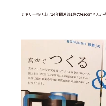
ミキサー売り上げ14年間連続1位のtescomさ