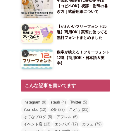
卒園式 保護者代表挨拶 例文
【コピペOK】祝辞・謝辞の書
き方｜式辞用紙について
【かわいいフリーフォント35
選】商用OK | 実際に使ってる
無料フォントまとめました
数字が映える！フリーフォント
12選【商用OK・日本語＆英
字】
こんな記事を書いてます
Instagram
(9)
staub
(4)
Twitter
(5)
YouTube
(12)
Z会
(27)
こども
(21)
はてなブログ
(6)
アフレル
(6)
イベント店
(13)
エンパズ
(17)
カフェ
(79)