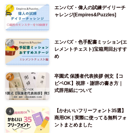
エンパズ・偉人の試練デイリーチ
ャレンジ[Empires&Puzzles]
エンパズ・色手配書ミッション(エ
レメントチェスト)宝箱周回おすす
め
卒園式 保護者代表挨拶 例文【コ
ピペOK】祝辞・謝辞の書き方｜
式辞用紙について
【かわいいフリーフォント35選】
商用OK | 実際に使ってる無料フォ
ントまとめました