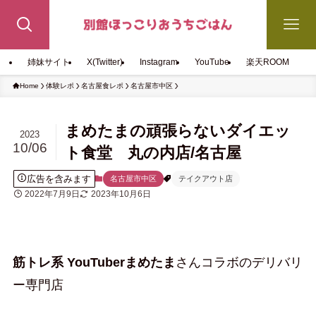
姉妹サイト
X(Twitter)
Instagram
YouTube
楽天ROOM
Home
体験レポ
名古屋食レポ
名古屋市中区
まめたまの頑張らないダイエッ
2023
10/06
ト食堂 丸の内店/名古屋
広告を含みます
名古屋市中区
テイクアウト店
2022年7月9日
2023年10月6日
筋トレ系 YouTuberまめたま
さんコラボのデリバリ
ー専門店