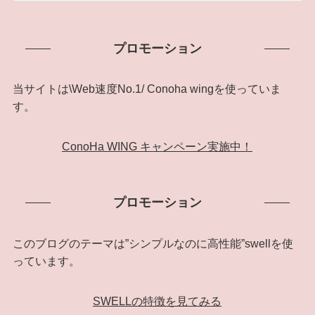
ア
ー
プロモーション
カ
イ
ブ
当サイトは\Web速度No.1/ Conoha wingを使っていま
す。
ConoHa WING キャンペーン実施中！
プロモーション
このブログのテーマは”シンプルなのに高性能”swellを使
っています。
SWELLの特徴を見てみる