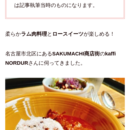
は記事執筆当時のものになります。
柔らか
ラム肉料理
と
ロースイーツ
が楽しめる！
名古屋市北区にある
SAKUMACHI商店街
の
kaffi
NORDUR
さんに伺ってきました。