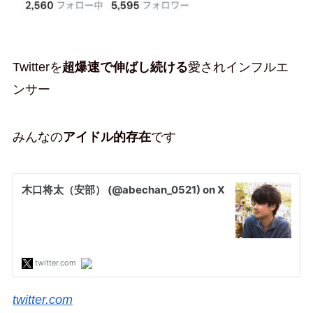
Twitterを
超爆速で伸ばし続ける
愛されインフルエ
ンサー
みんなの
アイドル的存在
です
twitter.com