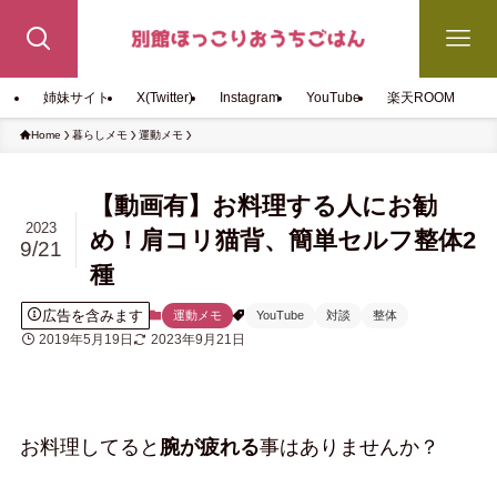
姉妹サイト
X(Twitter)
Instagram
YouTube
楽天ROOM
Home
暮らしメモ
運動メモ
【動画有】お料理する人にお勧
2023
め！肩コリ猫背、簡単セルフ整体2
9/21
種
広告を含みます
運動メモ
YouTube
対談
整体
2019年5月19日
2023年9月21日
お料理してると
腕が疲れる
事はありませんか？