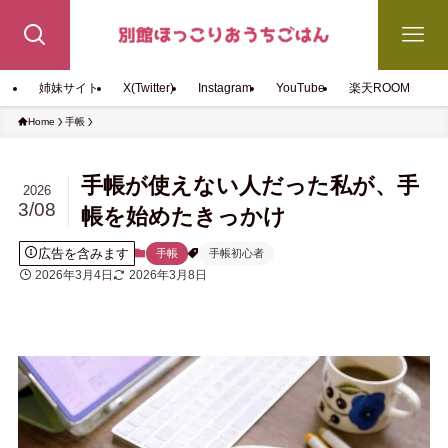
姉妹サイト
X(Twitter)
Instagram
YouTube
楽天ROOM
Home
手帳
手帳が使えない人だった私が、手
2026
3/08
帳を始めたきっかけ
広告を含みます
手帳
手帳初心者
2026年3月4日
2026年3月8日