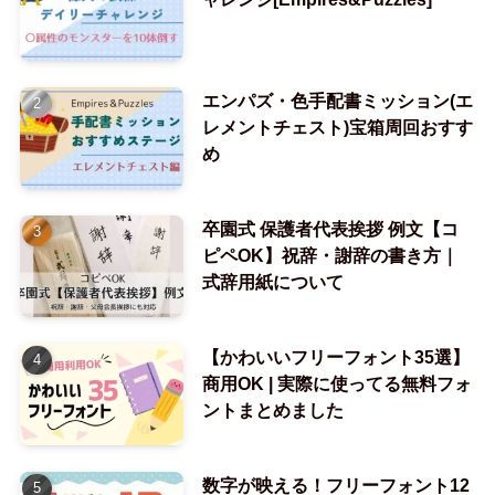
エンパズ・色手配書ミッション(エ
レメントチェスト)宝箱周回おすす
め
卒園式 保護者代表挨拶 例文【コ
ピペOK】祝辞・謝辞の書き方｜
式辞用紙について
【かわいいフリーフォント35選】
商用OK | 実際に使ってる無料フォ
ントまとめました
数字が映える！フリーフォント12