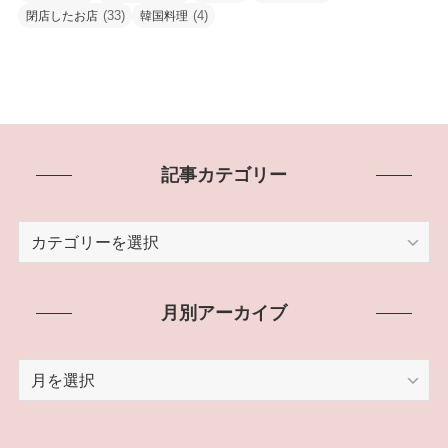
(33)
(4)
閉店したお店
韓国料理
記事カテゴリー
記
事
カ
テ
月別アーカイブ
ゴ
リ
月
ー
別
ア
ー