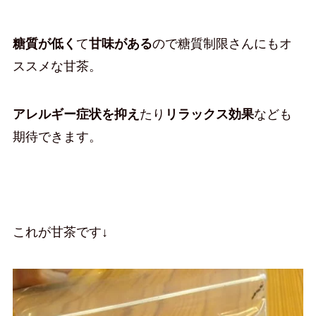
糖質が低く
て
甘味がある
ので糖質制限さんにもオ
ススメな甘茶。
アレルギー症状を抑え
たり
リラックス効果
なども
期待できます。
これが甘茶です↓