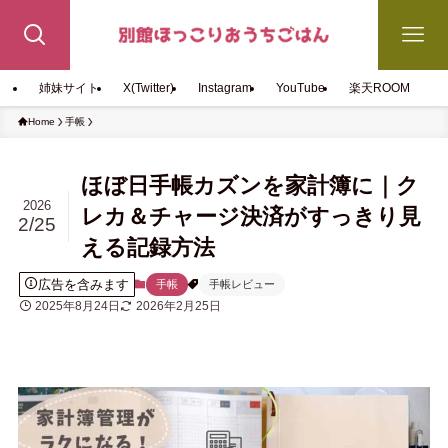
姉妹サイト
X(Twitter)
Instagram
YouTube
楽天ROOM
Home
手帳
ほぼ日手帳カズンを家計簿に｜ク
2026
レカ＆チャージ決済がすっきり見
2/25
える記録方法
広告を含みます
手帳
手帳レビュー
2025年8月24日
2026年2月25日