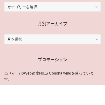
記
事
カ
テ
月別アーカイブ
ゴ
リ
月
ー
別
ア
ー
プロモーション
カ
イ
ブ
当サイトは\Web速度No.1/ Conoha wingを使っていま
す。
ConoHa WING キャンペーン実施中！
Menu
Home
Sitemap
Search
Top