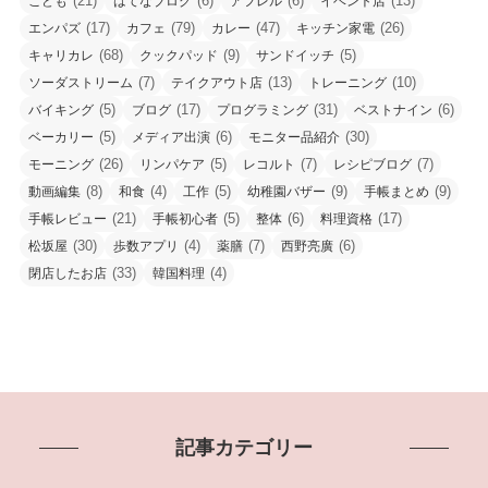
(21)
(6)
(6)
(13)
こども
はてなブログ
アフレル
イベント店
(17)
(79)
(47)
(26)
エンパズ
カフェ
カレー
キッチン家電
(68)
(9)
(5)
キャリカレ
クックパッド
サンドイッチ
(7)
(13)
(10)
ソーダストリーム
テイクアウト店
トレーニング
(5)
(17)
(31)
(6)
バイキング
ブログ
プログラミング
ベストナイン
(5)
(6)
(30)
ベーカリー
メディア出演
モニター品紹介
(26)
(5)
(7)
(7)
モーニング
リンパケア
レコルト
レシピブログ
(8)
(4)
(5)
(9)
(9)
動画編集
和食
工作
幼稚園バザー
手帳まとめ
(21)
(5)
(6)
(17)
手帳レビュー
手帳初心者
整体
料理資格
(30)
(4)
(7)
(6)
松坂屋
歩数アプリ
薬膳
西野亮廣
(33)
(4)
閉店したお店
韓国料理
記事カテゴリー