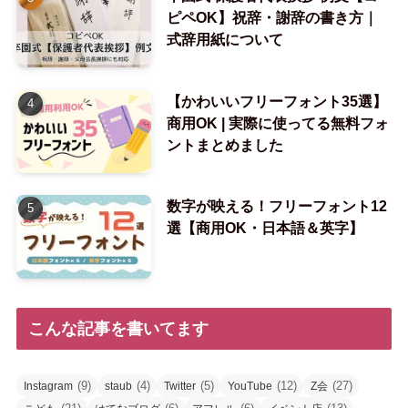
ピペOK】祝辞・謝辞の書き方｜
式辞用紙について
【かわいいフリーフォント35選】
商用OK | 実際に使ってる無料フォ
ントまとめました
数字が映える！フリーフォント12
選【商用OK・日本語＆英字】
こんな記事を書いてます
(9)
(4)
(5)
(12)
(27)
Instagram
staub
Twitter
YouTube
Z会