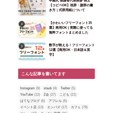
卒園式 保護者代表挨拶 例文
【コピペOK】祝辞・謝辞の書
き方｜式辞用紙について
【かわいいフリーフォント35
選】商用OK | 実際に使ってる
無料フォントまとめました
数字が映える！フリーフォント
12選【商用OK・日本語＆英
字】
こんな記事を書いてます
Instagram
(9)
staub
(4)
Twitter
(5)
YouTube
(12)
Z会
(27)
こども
(21)
はてなブログ
(6)
アフレル
(6)
イベント店
(13)
エンパズ
(17)
カフェ
(79)