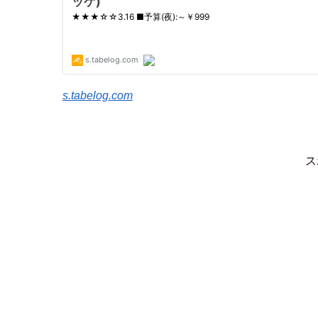
s.tabelog.com
ス