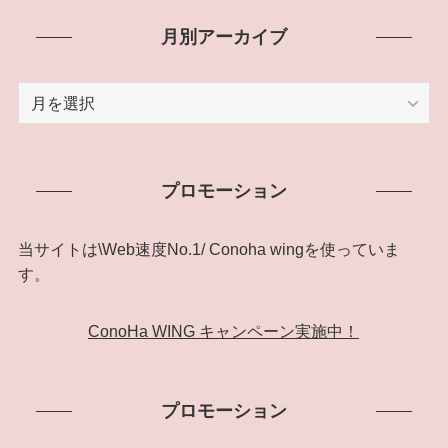
カ
テ
月別アーカイブ
ゴ
リ
月
ー
別
ア
ー
プロモーション
カ
イ
ブ
当サイトは\Web速度No.1/ Conoha wingを使っていま
す。
ConoHa WING キャンペーン実施中！
プロモーション