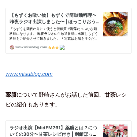
www.misublog.com
薬膳
について野崎さんがお話した前回。
甘茶
レシ
ピの紹介もあります。