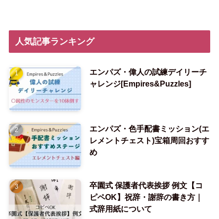
人気記事ランキング
エンパズ・偉人の試練デイリーチ
ャレンジ[Empires&Puzzles]
エンパズ・色手配書ミッション(エ
レメントチェスト)宝箱周回おすす
め
卒園式 保護者代表挨拶 例文【コ
ピペOK】祝辞・謝辞の書き方｜
式辞用紙について