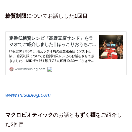
糖質制限
についてお話しした1回目
www.misublog.com
マクロビオティック
のお話と
もずく麺
をご紹介し
た2回目