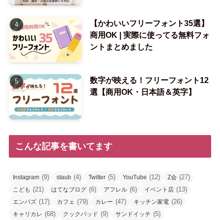
【かわいいフリーフォント35選】
商用OK | 実際に使ってる無料フォ
ントまとめました
数字が映える！フリーフォント12
選【商用OK・日本語＆英字】
こんな記事を書いてます
(9)
(4)
(5)
(12)
(27)
Instagram
staub
Twitter
YouTube
Z会
(21)
(6)
(6)
(13)
こども
はてなブログ
アフレル
イベント店
(17)
(79)
(47)
(26)
エンパズ
カフェ
カレー
キッチン家電
(68)
(9)
(5)
キャリカレ
クックパッド
サンドイッチ