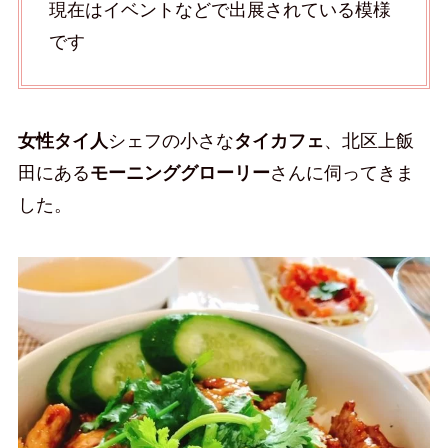
現在はイベントなどで出展されている模様
です
女性タイ人
シェフの小さな
タイカフェ
、北区上飯
田にある
モーニンググローリー
さんに伺ってきま
した。