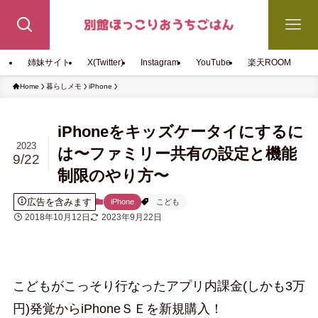
姉妹サイト
X(Twitter)
Instagram
YouTube
楽天ROOM
Home
暮らしメモ
iPhone
iPhoneをキッズケータイにするに
2023
は〜ファミリー共有の設定と機能
9/22
制限のやり方〜
広告を含みます
iPhone
こども
2018年10月12日
2023年9月22日
こどもがこっそり行なったアプリ内課金(しかも3万
円)発覚からiPhoneＳＥを新規購入！