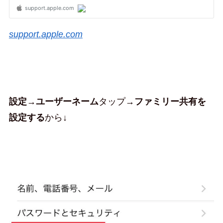
support.apple.com
設定
→
ユーザーネーム
タップ→
ファミリー共有を
設定する
から↓