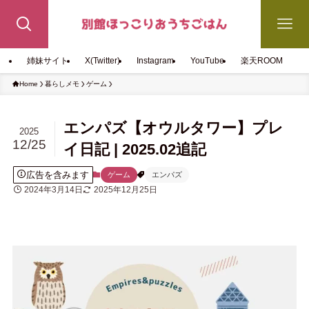
姉妹サイト
X(Twitter)
Instagram
YouTube
楽天ROOM
Home
暮らしメモ
ゲーム
エンパズ【オウルタワー】プレ
2025
12/25
イ日記 | 2025.02追記
広告を含みます
ゲーム
エンパズ
2024年3月14日
2025年12月25日