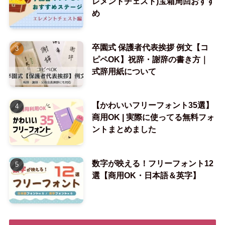
レメントチェスト)宝箱周回おすす
め
卒園式 保護者代表挨拶 例文【コ
ピペOK】祝辞・謝辞の書き方｜
式辞用紙について
【かわいいフリーフォント35選】
商用OK | 実際に使ってる無料フォ
ントまとめました
数字が映える！フリーフォント12
選【商用OK・日本語＆英字】