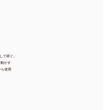
にして研ぐ。
く動かす
から使用