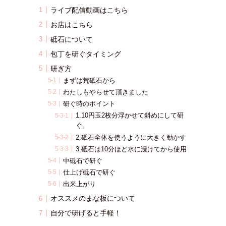
ライブ配信動画はこちら
お店はこちら
砥石について
包丁を研ぐタイミング
研ぎ方
まずは荒砥石から
わたしもやらせて頂きました
研ぐ時のポイント
1.10円玉2枚分浮かせて斜めにして研
ぐ。
2.砥石全体を使うように大きく動かす
3.砥石は10分ほど水に浸けてから使用
中砥石で研ぐ
仕上げ砥石で研ぐ
出来上がり
オススメのまな板について
自分で研げると手軽！