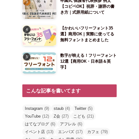
卒園式 保護者代表挨拶 例文
【コピペOK】祝辞・謝辞の書
き方｜式辞用紙について
【かわいいフリーフォント35
選】商用OK | 実際に使ってる
無料フォントまとめました
数字が映える！フリーフォント
12選【商用OK・日本語＆英
字】
こんな記事を書いてます
Instagram
(9)
staub
(4)
Twitter
(5)
YouTube
(12)
Z会
(27)
こども
(21)
はてなブログ
(6)
アフレル
(6)
イベント店
(13)
エンパズ
(17)
カフェ
(79)