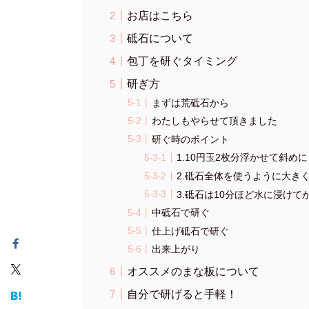
お店はこちら
砥石について
包丁を研ぐタイミング
研ぎ方
まずは荒砥石から
わたしもやらせて頂きました
研ぐ時のポイント
1.10円玉2枚分浮かせて斜め
2.砥石全体を使うように大き
3.砥石は10分ほど水に浸けて
中砥石で研ぐ
仕上げ砥石で研ぐ
出来上がり
オススメのまな板について
自分で研げると手軽！