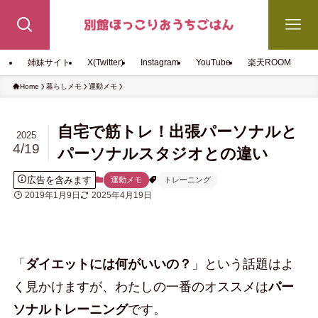
姉妹サイト
X(Twitter)
Instagram
YouTube
楽天ROOM
Home
暮らしメモ
運動メモ
自宅で筋トレ！出張パーソナルと
2025
4/19
パーソナルスタジオとの違い
広告を含みます
運動メモ
トレーニング
2019年1月9日
2025年4月19日
「
ダイエットには何がいいの？
」という話題はよ
く見かけますが、わたしの一番のオススメは
パー
ソナルトレーニング
です。