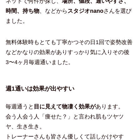
ネットで何件か探し、
場所、値段、通いやすさ、
時間、持ち物
、などから
スタジオnano
さんを選び
ました。
無料体験時もとても丁寧かつその日1回で姿勢改善
などかなりの効果がありすっかり気に入りその後
3〜4ヶ月毎週通いました。
週1通いは効果が出やすい
毎週通うと
目に見えて物凄く効果が
あります。
会う人会う人「痩せた？」と言われ肌もツヤツ
ヤ、生き生き。
トレーナーさんも皆さん優しくて話しかけやす