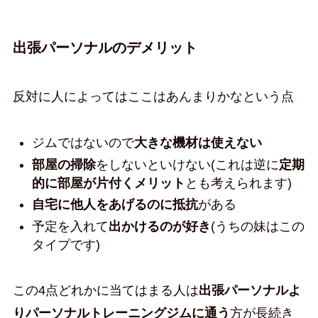
出張パーソナルのデメリット
反対に人によってはここはあんまりかなという点
ジムではないので
大きな機材は使えない
部屋の掃除
をしないといけない(これは逆に
定期
的に部屋が片付くメリット
とも考えられます)
自宅に他人をあげるのに抵抗
がある
予定を入れて
出かけるのが好き
(うちの妹はこの
タイプです)
この4点どれかに当てはまる人は
出張パーソナルよ
りパーソナルトレーニングジムに通う
方が長続き