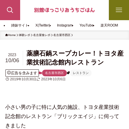
姉妹サイト
X(Twitter)
Instagram
YouTube
楽天ROOM
Home
体験レポ
名古屋食レポ
名古屋市西区
薬膳石鍋スープカレー！トヨタ産
2023
10/06
業技術記念館内レストラン
広告を含みます
名古屋市西区
レストラン
2019年10月30日
2023年10月6日
小さい男の子に特に人気の施設、トヨタ産業技術
記念館のレストラン「ブリックエイジ」に伺って
きました