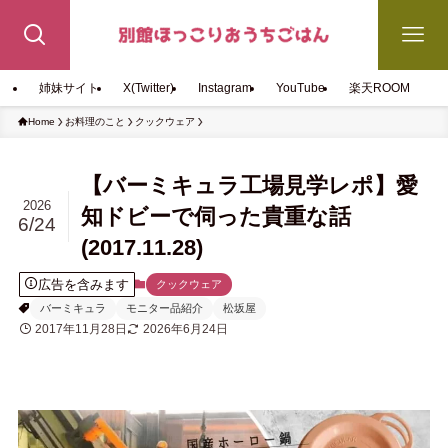
姉妹サイト
X(Twitter)
Instagram
YouTube
楽天ROOM
Home
お料理のこと
クックウェア
【バーミキュラ工場見学レポ】愛
2026
知ドビーで伺った貴重な話
6/24
(2017.11.28)
広告を含みます
クックウェア
バーミキュラ
モニター品紹介
松坂屋
2017年11月28日
2026年6月24日