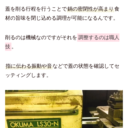
蓋を削る行程を行うことで
鍋の密閉性が高まり
食
材の旨味を閉じ込める調理が可能になるんです。
削るのは機械なのですがそれを
調整するのは職人
技
。
指に伝わる振動や音
などで蓋の状態を確認してセ
ッティングします。