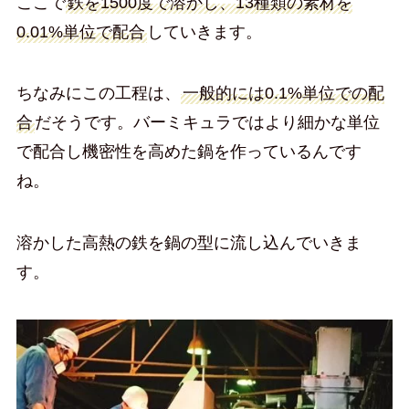
ここで
鉄を1500度で溶かし、13種類の素材を
0.01%単位で配合
していきます。
ちなみにこの工程は、
一般的には0.1%単位での配
合
だそうです。バーミキュラではより細かな単位
で配合し機密性を高めた鍋を作っているんです
ね。
溶かした高熱の鉄を鍋の型に流し込んでいきま
す。