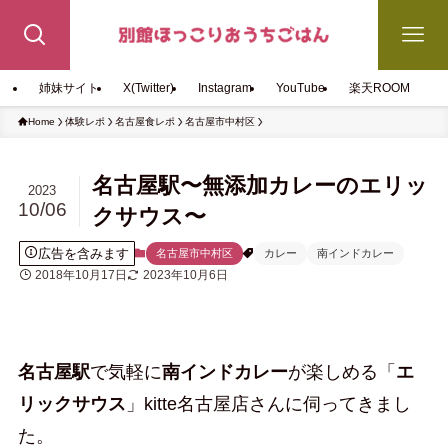
姉妹サイト
X(Twitter)
Instagram
YouTube
楽天ROOM
Home
体験レポ
名古屋食レポ
名古屋市中村区
名古屋駅〜無添加カレーのエリッ
2023
10/06
クサウス〜
広告を含みます
名古屋市中村区
カレー
南インドカレー
2018年10月17日
2023年10月6日
名古屋駅
で気軽に
南インドカレー
が楽しめる「
エ
リックサウス
」kitte名古屋店さんに伺ってきまし
た。