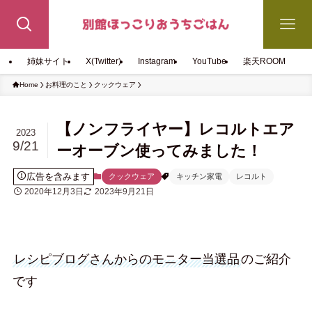
姉妹サイト
X(Twitter)
Instagram
YouTube
楽天ROOM
Home
お料理のこと
クックウェア
【ノンフライヤー】レコルトエア
2023
9/21
ーオーブン使ってみました！
広告を含みます
クックウェア
キッチン家電
レコルト
2020年12月3日
2023年9月21日
レシピブログさんからのモニター当選品
のご紹介
です