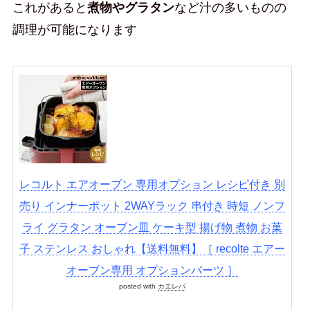
これがあると
煮物やグラタン
など汁の多いものの
調理が可能になります
レコルト エアオーブン 専用オプション レシピ付き 別
売り インナーポット 2WAYラック 串付き 時短 ノンフ
ライ グラタン オーブン皿 ケーキ型 揚げ物 煮物 お菓
子 ステンレス おしゃれ【送料無料】［ recolte エアー
オーブン専用 オプションパーツ ］
posted with
カエレバ