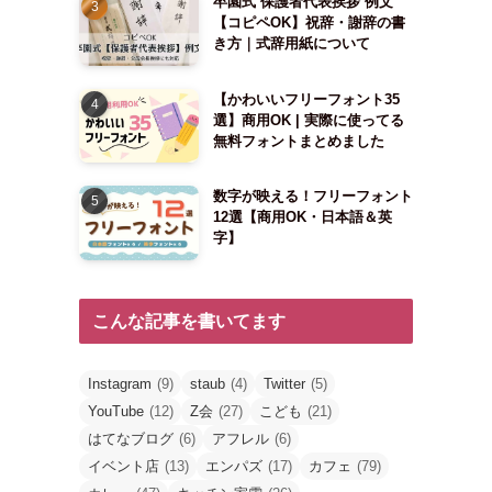
卒園式 保護者代表挨拶 例文
【コピペOK】祝辞・謝辞の書
き方｜式辞用紙について
【かわいいフリーフォント35
選】商用OK | 実際に使ってる
無料フォントまとめました
数字が映える！フリーフォント
12選【商用OK・日本語＆英
字】
こんな記事を書いてます
Instagram
(9)
staub
(4)
Twitter
(5)
YouTube
(12)
Z会
(27)
こども
(21)
はてなブログ
(6)
アフレル
(6)
イベント店
(13)
エンパズ
(17)
カフェ
(79)