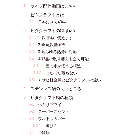
ライブ配信動画はこちら
ビタクラフトとは
日本に来て40年
ビタクラフトの特徴4つ
1.多用途に使えます
2.全面多層構造
3.あらゆる熱源に対応
4.部品の取り替えも全て可能
蓋に水が溜まる構造
ぼたぼた落ちない！
アサヒ軽金属とビタクラフトの違い
ステンレス鍋の良いところ
ビタクラフト鍋の種類
ヘキサプライ
スーパーネセント
ウルトラカパー
選び方
ご飯鍋