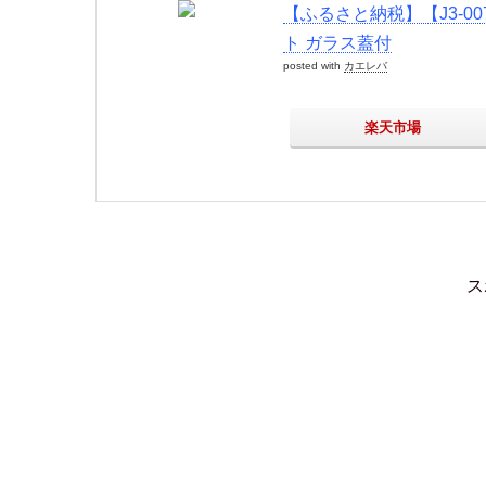
【ふるさと納税】【J3-0
ト ガラス蓋付
posted with
カエレバ
楽天市場
ス