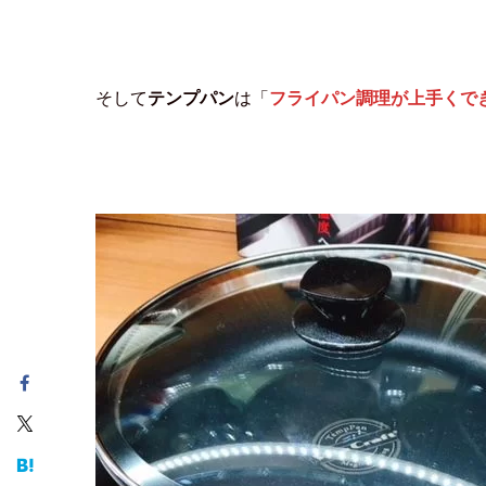
そして
テンプパン
は「
フライパン調理が上手くで