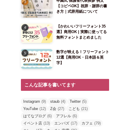
卒園式 保護者代表挨拶 例文
【コピペOK】祝辞・謝辞の書
き方｜式辞用紙について
【かわいいフリーフォント35
選】商用OK | 実際に使ってる
無料フォントまとめました
数字が映える！フリーフォント
12選【商用OK・日本語＆英
字】
こんな記事を書いてます
Instagram
(9)
staub
(4)
Twitter
(5)
YouTube
(12)
Z会
(27)
こども
(21)
はてなブログ
(6)
アフレル
(6)
イベント店
(13)
エンパズ
(17)
カフェ
(79)