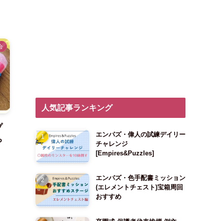
会
人気記事ランキング
プ
エンパズ・偉人の試練デイリー
ち
チャレンジ
[Empires&Puzzles]
エンパズ・色手配書ミッション
(エレメントチェスト)宝箱周回
おすすめ