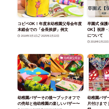
コピペOK！年度末幼稚園父母会年度
卒園式 保護
末総会での「会長挨拶」例文
OK】祝辞
について
2018年3月1日
2025年2月22日
2018年2月22日
幼稚園父母会
幼稚園バザーその後〜ブックオフで
幼稚園バザ
の売却と他幼稚園の楽しいバザー〜
片付けまで