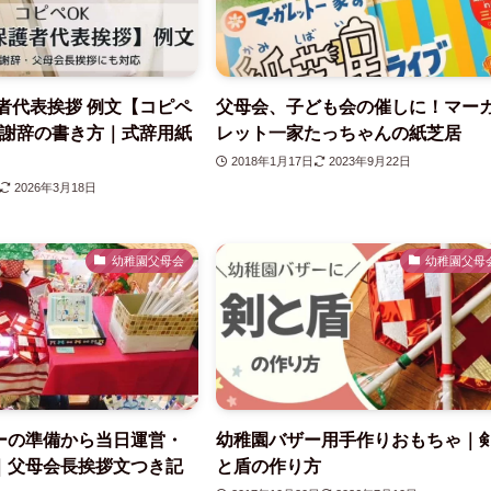
者代表挨拶 例文【コピペ
父母会、子ども会の催しに！マー
・謝辞の書き方｜式辞用紙
レット一家たっちゃんの紙芝居
2018年1月17日
2023年9月22日
2026年3月18日
幼稚園父母会
幼稚園父母
ーの準備から当日運営・
幼稚園バザー用手作りおもちゃ｜
｜父母会長挨拶文つき記
と盾の作り方