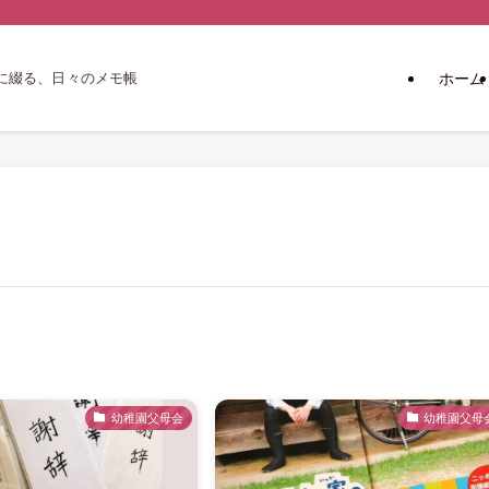
ホーム
に綴る、日々のメモ帳
幼稚園父母会
幼稚園父母