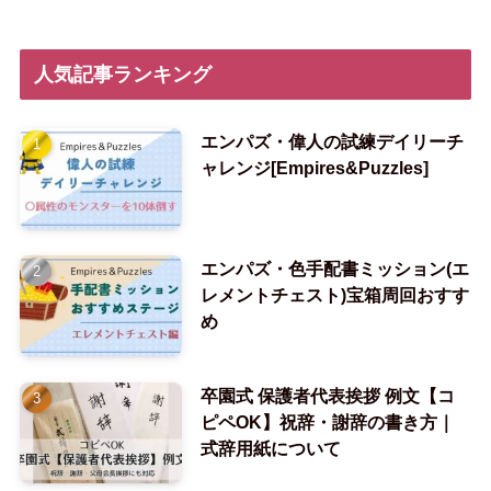
人気記事ランキング
エンパズ・偉人の試練デイリーチ
ャレンジ[Empires&Puzzles]
エンパズ・色手配書ミッション(エ
レメントチェスト)宝箱周回おすす
め
卒園式 保護者代表挨拶 例文【コ
ピペOK】祝辞・謝辞の書き方｜
式辞用紙について