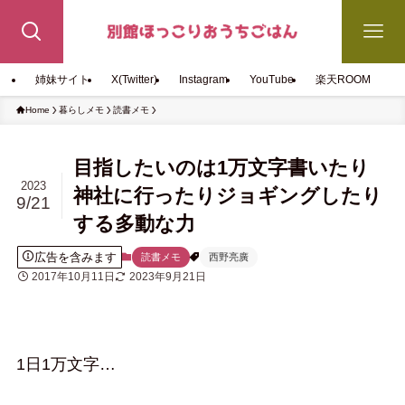
姉妹サイト
X(Twitter)
Instagram
YouTube
楽天ROOM
Home
暮らしメモ
読書メモ
目指したいのは1万文字書いたり
2023
神社に行ったりジョギングしたり
9/21
する多動な力
広告を含みます
読書メモ
西野亮廣
2017年10月11日
2023年9月21日
1日1万文字…